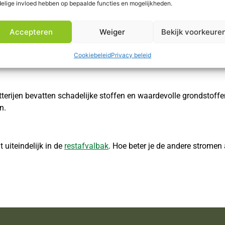
elige invloed hebben op bepaalde functies en mogelijkheden.
Accepteren
Weiger
Bekijk voorkeure
n een eigen
GFT
-bak (Groente-, Fruit- en Tuinafval) terecht. Dit 
Cookiebeleid
Privacy beleid
terijen bevatten schadelijke stoffen en waardevolle grondstoffe
n.
 uiteindelijk in de
restafvalbak
. Hoe beter je de andere stromen 