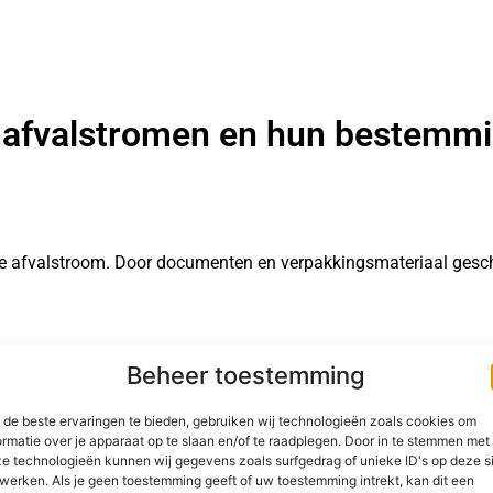
afvalstromen en hun bestemm
ste afvalstroom. Door documenten en verpakkingsmateriaal gesc
Beheer toestemming
s
van kantoorbenodigdheden zijn prima te recyclen. Bewaar ze a
de beste ervaringen te bieden, gebruiken wij technologieën zoals cookies om
ormatie over je apparaat op te slaan en/of te raadplegen. Door in te stemmen met
e technologieën kunnen wij gegevens zoals surfgedrag of unieke ID's op deze s
werken. Als je geen toestemming geeft of uw toestemming intrekt, kan dit een
pen of glazen verpakkingen. Gescheiden inzamelen van
glas
maakt