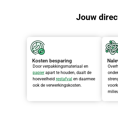
Jouw direct
Kosten besparing
Nale
Door verpakkingsmateriaal en
Overh
papier
apart te houden, daalt de
onde
hoeveelheid
restafval
en daarmee
stren
ook de verwerkingskosten.
voork
milie