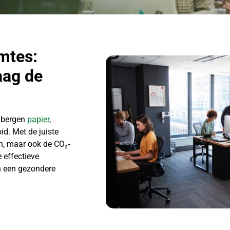
mtes:
aag de
s bergen
papier
,
d. Met de juiste
en, maar ook de CO₂-
 effectieve
én een gezondere