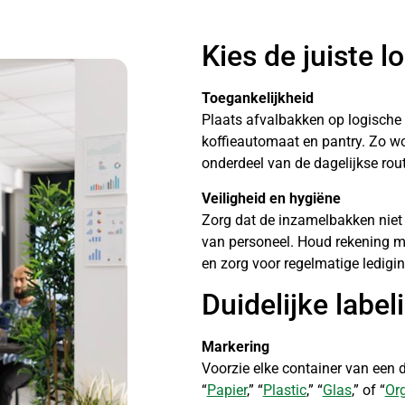
Kies de juiste l
Toegankelijkheid
Plaats afvalbakken op logische p
koffieautomaat en pantry. Zo w
onderdeel van de dagelijkse rout
Veiligheid en hygiëne
Zorg dat de inzamelbakken niet
van personeel. Houd rekening m
en zorg voor regelmatige ledigin
Duidelijke label
Markering
Voorzie elke container van een d
“
Papier
,” “
Plastic
,” “
Glas
,” of “
Or