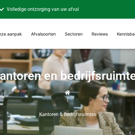
Volledige ontzorging van uw afval
nze aanpak
Afvalsoorten
Sectoren
Reviews
Kennisba
antoren en bedrijfsruimt
|
Kantoren & Bedrijfsruimtes