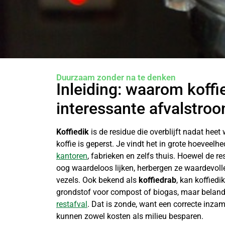
Duurzaam zonder na te denken
Inleiding: waarom koffi
interessante afvalstroo
Koffiedik
is de residue die overblijft nadat hee
koffie is geperst. Je vindt het in grote hoeveelh
kantoren
, fabrieken en zelfs thuis. Hoewel de re
oog waardeloos lijken, herbergen ze waardevolle
vezels. Ook bekend als
koffiedrab
, kan koffiedi
grondstof voor compost of biogas, maar belandt
restafval
. Dat is zonde, want een correcte inza
kunnen zowel kosten als milieu besparen.