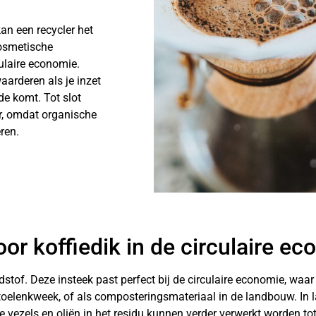
an een recycler het
kosmetische
culaire economie.
arderen als je inzet
de komt. Tot slot
er, omdat organische
ren.
or koffiedik in de circulaire e
dstof. Deze insteek past perfect bij de circulaire economie, waa
stoelenkweek, of als composteringsmateriaal in de landbouw. In 
e vezels en oliën in het residu kunnen verder verwerkt worden to