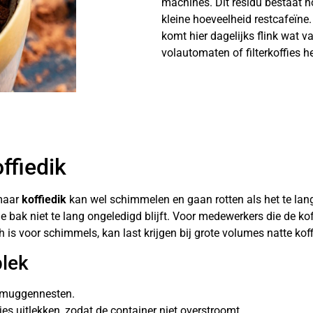
machines. Dit residu bestaat ho
kleine hoeveelheid restcafeïne
komt hier dagelijks flink wat va
volautomaten of filterkoffies h
offiedik
 maar
koffiedik
kan wel schimmelen en gaan rotten als het te lang 
e bak niet te lang ongeledigd blijft. Voor medewerkers die de kof
ch is voor schimmels, kan last krijgen bij grote volumes natte koff
plek
 muggennesten.
kjes uitlekken, zodat de container niet overstroomt.