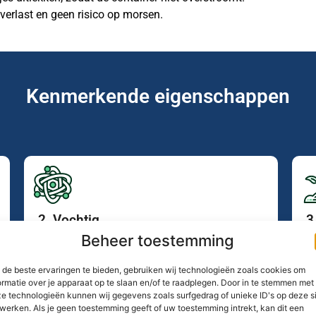
verlast en geen risico op morsen.
Kenmerkende eigenschappen
2. Vochtig
3
Het bevat nog veel water, waardoor het
I
Beheer toestemming
relatief zwaar is in vergelijking met
g
hetzelfde volume droog materiaal.
z
de beste ervaringen te bieden, gebruiken wij technologieën zoals cookies om
ormatie over je apparaat op te slaan en/of te raadplegen. Door in te stemmen met
e technologieën kunnen wij gegevens zoals surfgedrag of unieke ID's op deze s
werken. Als je geen toestemming geeft of uw toestemming intrekt, kan dit een