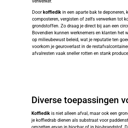
verwerker.
Door
koffiedik
in een aparte bak te deponeren, k
composteren, vergisten of zelfs verwerken tot 
grondstoffen. Zo draag je direct bij aan een cir
Bovendien kunnen werknemers en klanten het wa
op milieubewust beleid, wat je reputatie ten goe
voorkom je geuroverlast in de restafvalcontain
afvalresten vaak sneller rotten en stank produce
Diverse toepassingen vo
Koffiedik
is niet alleen afval, maar ook een gron
je koffiedrab dienen als substraat voor padden
omzetten ervan in biochar of in bio-brandstof. D