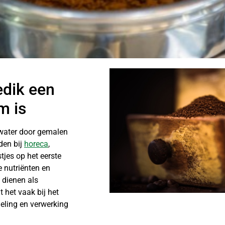
edik een
m is
t water door gemalen
eden bij
horeca
,
stjes op het eerste
 nutriënten en
k dienen als
 het vaak bij het
meling en verwerking