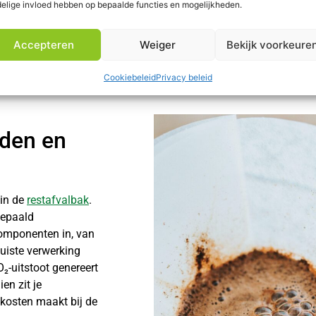
elige invloed hebben op bepaalde functies en mogelijkheden.
ou je kunnen denken dat het zonder meer bij het
gft
kan. Toch is 
nele inzamelaar als
Wastenet
kan je begeleiden in het optimaal v
Accepteren
Weiger
Bekijk voorkeure
Cookiebeleid
Privacy beleid
iden en
 in de
restafvalbak
.
 bepaald
 componenten in, van
juiste verwerking
₂-uitstoot genereert
en zit je
 kosten maakt bij de