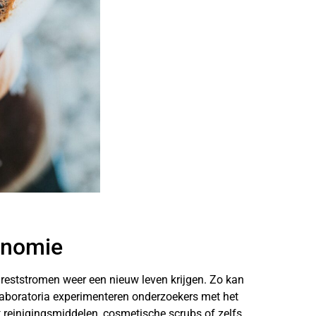
conomie
r reststromen weer een nieuw leven krijgen. Zo kan
laboratoria experimenteren onderzoekers met het
t reinigingsmiddelen, cosmetische scrubs of zelfs