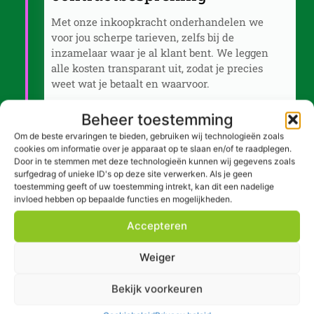
Met onze inkoopkracht onderhandelen we
voor jou scherpe tarieven, zelfs bij de
inzamelaar waar je al klant bent. We leggen
alle kosten transparant uit, zodat je precies
weet wat je betaalt en waarvoor.
Beheer toestemming
Om de beste ervaringen te bieden, gebruiken wij technologieën zoals
cookies om informatie over je apparaat op te slaan en/of te raadplegen.
Stap 4
Door in te stemmen met deze technologieën kunnen wij gegevens zoals
surfgedrag of unieke ID's op deze site verwerken. Als je geen
Implementatie & uitrol
toestemming geeft of uw toestemming intrekt, kan dit een nadelige
invloed hebben op bepaalde functies en mogelijkheden.
Accepteren
Implementatie & uitrol
Weiger
Zodra je akkoord gaat, regelen wij de
Bekijk voorkeuren
volledige overstap of uitbreiding. Of je nu één