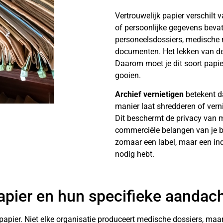
Vertrouwelijk papier verschilt
of persoonlijke gegevens bevat
personeelsdossiers, medische r
documenten. Het lekken van de
Daarom moet je dit soort papi
gooien.
Archief vernietigen
betekent d
manier laat shredderen of vern
Dit beschermt de privacy van 
commerciële belangen van je bed
zomaar een label, maar een ind
nodig hebt.
papier en hun specifieke aandac
 papier. Niet elke organisatie produceert medische dossiers, maa