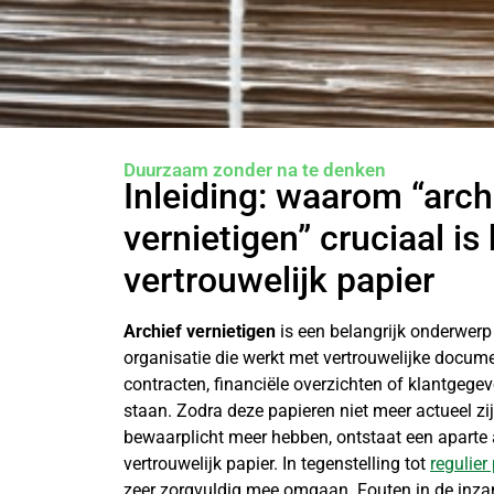
Duurzaam zonder na te denken
Inleiding: waarom “arch
vernietigen” cruciaal is 
vertrouwelijk papier
Archief vernietigen
is een belangrijk onderwerp
organisatie die werkt met vertrouwelijke docum
contracten, financiële overzichten of klantgege
staan. Zodra deze papieren niet meer actueel zi
bewaarplicht meer hebben, ontstaat een aparte
vertrouwelijk papier. In tegenstelling tot
regulier
zeer zorgvuldig mee omgaan. Fouten in de inz