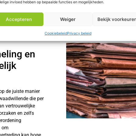
elige invloed hebben op bepaalde functies en mogelijkheden.
bruik ervan grote schade kan veroorzaken. Vandaar dat
papier ve
professioneel documentbeheer.
Accepteren
Weiger
Bekijk voorkeure
Cookiebeleid
Privacy beleid
eling en
lijk
op de juiste manier
kwaadwillende die per
n vertrouwelijke
orzaken en zelfs
erordening
n om
vertreding kan hoge