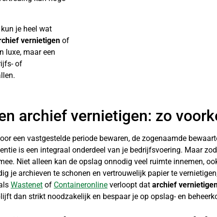
kun je heel wat
rchief vernietigen
of
n luxe, maar een
jfs- of
llen.
 en archief vernietigen: zo voo
voor een vastgestelde periode bewaren, de zogenaamde bewaarte
tie is een integraal onderdeel van je bedrijfsvoering. Maar zodra
mee. Niet alleen kan de opslag onnodig veel ruimte innemen, ook
jdig je archieven te schonen en vertrouwelijk papier te vernietige
 als
Wastenet
of
Containeronline
verloopt dat
archief vernietige
ijft dan strikt noodzakelijk en bespaar je op opslag- en beheerk