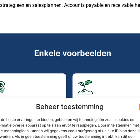
trategieën en salesplannen. Accounts payable en receivable he
Enkele voorbeelden
anciële stukken
Medische data
Beheer toestemming
acturen
Patientendossiers
ankgegevens
Testresultaten (in de zor
de beste ervaringen te bieden, gebruiken wij technologieën zoals cookies om
inst- en verliesrekeningen
ormatie over je apparaat op te slaan en/of te raadplegen. Door in te stemmen met
e technologieën kunnen wij gegevens zoals surfgedrag of unieke ID's op deze s
werken. Als je geen toestemming geeft of uw toestemming intrekt, kan dit een