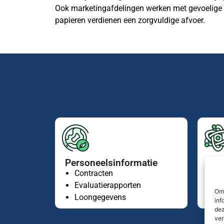
Ook marketingafdelingen werken met gevoelige s
papieren verdienen een zorgvuldige afvoer.
Personeelsinformatie
Fin
Contracten
F
Evaluatierapporten
B
Om 
Loongegevens
W
inf
dez
ver