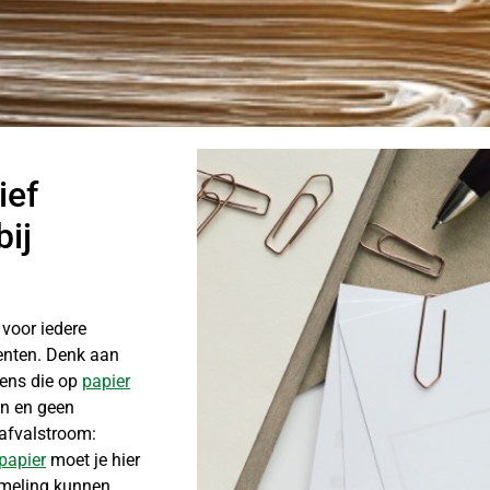
ief
bij
 voor iedere
enten. Denk aan
vens die op
papier
jn en geen
 afvalstroom:
 papier
moet je hier
ameling kunnen