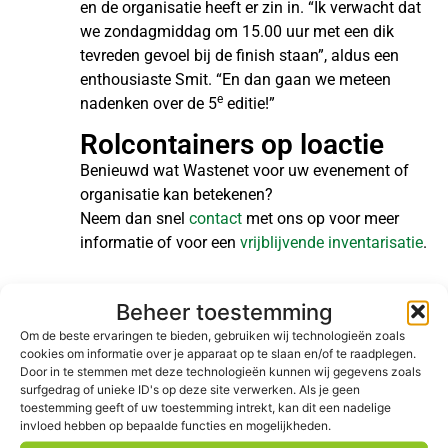
en de organisatie heeft er zin in. “Ik verwacht dat
we zondagmiddag om 15.00 uur met een dik
tevreden gevoel bij de finish staan”, aldus een
enthousiaste Smit. “En dan gaan we meteen
e
nadenken over de 5
editie!”
Rolcontainers op loactie
Benieuwd wat Wastenet voor uw evenement of
organisatie kan betekenen?
Neem dan snel
contact
met ons op voor meer
informatie of voor een
vrijblijvende inventarisatie
.
Beheer toestemming
Om de beste ervaringen te bieden, gebruiken wij technologieën zoals
cookies om informatie over je apparaat op te slaan en/of te raadplegen.
Door in te stemmen met deze technologieën kunnen wij gegevens zoals
surfgedrag of unieke ID's op deze site verwerken. Als je geen
toestemming geeft of uw toestemming intrekt, kan dit een nadelige
DUURZAAMHEID
invloed hebben op bepaalde functies en mogelijkheden.