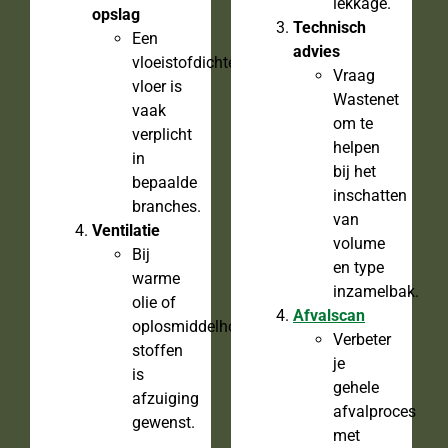
lekkage.
opslag
Technisch
Een
advies
vloeistofdichte
Vraag
vloer is
Wastenet
vaak
om te
verplicht
helpen
in
bij het
bepaalde
inschatten
branches.
van
Ventilatie
volume
Bij
en type
warme
inzamelbak.
olie of
Afvalscan
oplosmiddelhoudende
Verbeter
stoffen
je
is
gehele
afzuiging
afvalproces
gewenst.
met