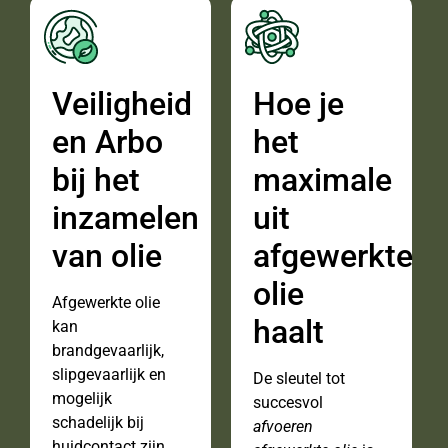
Veiligheid
Hoe je
en Arbo
het
bij het
maximale
inzamelen
uit
van olie
afgewerkte
olie
Afgewerkte olie
haalt
kan
brandgevaarlijk,
slipgevaarlijk en
De sleutel tot
mogelijk
succesvol
schadelijk bij
afvoeren
huidcontact zijn.