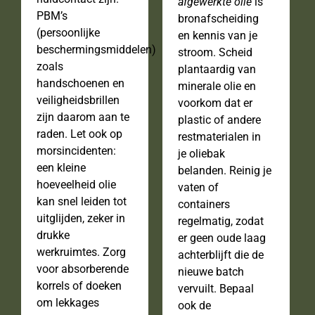
afgewerkte olie
is
PBM’s
bronafscheiding
(persoonlijke
en kennis van je
beschermingsmiddelen)
stroom. Scheid
zoals
plantaardig van
handschoenen en
minerale olie en
veiligheidsbrillen
voorkom dat er
zijn daarom aan te
plastic of andere
raden. Let ook op
restmaterialen in
morsincidenten:
je oliebak
een kleine
belanden. Reinig je
hoeveelheid olie
vaten of
kan snel leiden tot
containers
uitglijden, zeker in
regelmatig, zodat
drukke
er geen oude laag
werkruimtes. Zorg
achterblijft die de
voor absorberende
nieuwe batch
korrels of doeken
vervuilt. Bepaal
om lekkages
ook de