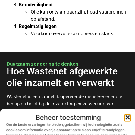
Brandveiligheid
Olie kan ontvlambaar zijn, houd vuurbronnen
op afstand.
Regelmatig legen
Voorkom overvolle containers en stank.
Duurzaam zonder na te denken
Hoe Wastenet afgewerkte
olie inzamelt en verwerkt
Wastenet is een landelijk opererende dienstverlener die
bedrijven helpt bij de inzameling en verwerking van
diverse afvalstromen, waaronder
afgewerkte olie
. Zo kun
Beheer toestemming
je kiezen uit diverse formaten en typen containers of vaten
Om de beste ervaringen te bieden, gebruiken wij technologieën zoals
die zijn afgestemd op het volume en de aard van je olie.
cookies om informatie over je apparaat op te slaan en/of te raadplegen.
Je stelt een ophaalfrequentie in, of je doet het op