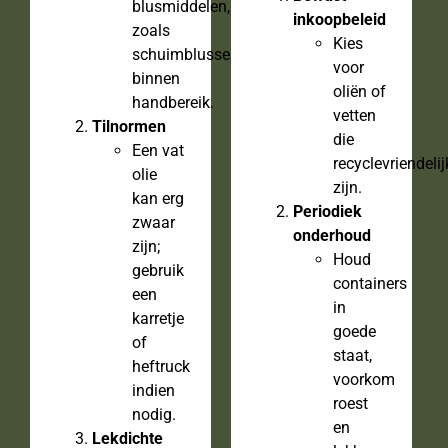
blusmiddelen,
inkoopbeleid
zoals
Kies
schuimblussers,
voor
binnen
oliën of
handbereik.
vetten
Tilnormen
die
Een vat
recyclevriendelij
olie
zijn.
kan erg
Periodiek
zwaar
onderhoud
zijn;
Houd
gebruik
containers
een
in
karretje
goede
of
staat,
heftruck
voorkom
indien
roest
nodig.
en
Lekdichte