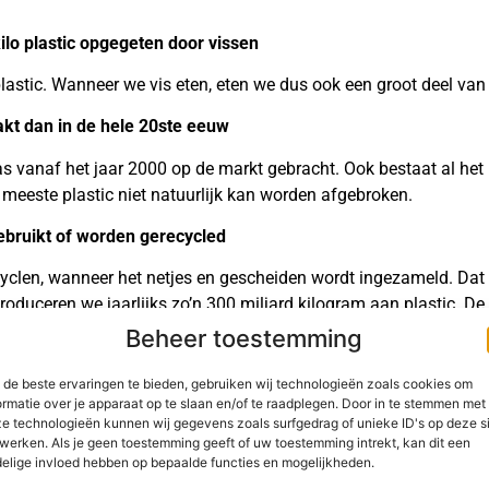
kilo plastic opgegeten door vissen
lastic. Wanneer we vis eten, eten we dus ook een groot deel van 
akt dan in de hele 20ste eeuw
as vanaf het jaar 2000 op de markt gebracht. Ook bestaat al het 
meeste plastic niet natuurlijk kan worden afgebroken.
ebruikt of worden gerecycled
cyclen, wanneer het netjes en gescheiden wordt ingezameld. Dat n
duceren we jaarlijks zo’n 300 miljard kilogram aan plastic. De h
ot. Veel plastic afval wordt naar het buitenland verscheept. M
Beheer toestemming
g in het milieu terechtkomt door illegale dump. Hoewel steeds mee
westers plasticafval geëxporteerd. Staatssecretaris Van Veldhove
de beste ervaringen te bieden, gebruiken wij technologieën zoals cookies om
ormatie over je apparaat op te slaan en/of te raadplegen. Door in te stemmen met
paciteit in Europa moet worden vergroot. In vele gevallen lijkt he
e technologieën kunnen wij gegevens zoals surfgedrag of unieke ID's op deze s
verbrandingsinstallaties, om te voorkomen dat het in de natuur 
werken. Als je geen toestemming geeft of uw toestemming intrekt, kan dit een
niet heel groot. Dit scheelt namelijk maar zo’n 0,1 tot 0,15 proce
elige invloed hebben op bepaalde functies en mogelijkheden.