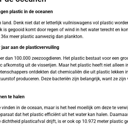
agen plastic in de oceanen
 land. Denk niet dat er letterlijk vuilniswagens vol plastic w
k is gegooid komt door regen of wind in het water terecht en komt 
l 36x meer plastic aanwezig dan plankton.
jaar aan de plasticvervuiling
eer dan 100.000 zeezoogdieren. Het plastic bestaat voor een groo
ic afkomstig uit de visserijen. Maar het plastic heeft niet alleen
nschappers ontdekten dat chemicaliën die uit plastic lekken i
zuurstof produceren. Deze bacteriën zijn belangrijk, want ze zijn
anen te halen
te vinden in de oceaan, maar is het heel moeilijk om deze te ver
raat dat het plastic efficiënt uit het water kan halen. Daarnaast 
dichtheid plasticafval drijft, is er ook op 10.972 meter plastic 