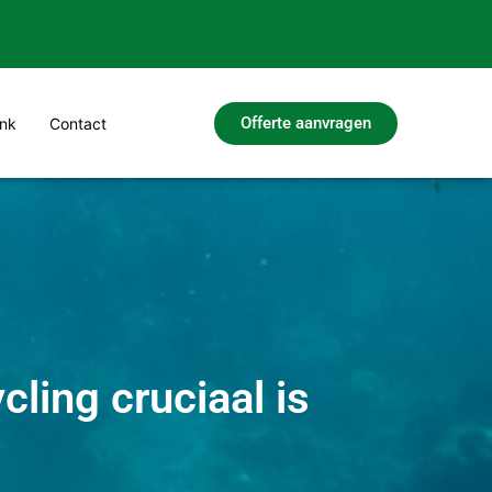
Offerte aanvragen
nk
Contact
ling cruciaal is