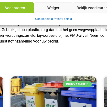
Accepteren
Weiger
Bekijk voorkeure
Cookiebeleid
Privacy beleid
e bron. Hou je daarom aan het principe reduce – reuse – recycle.
 Gebruik je toch plastic, zorg dan dat het geen wegwerpplastic 
ier wordt ingezameld, bijvoorbeeld bij het PMD-afval. Neem cont
kunststofinzameling voor uw bedrijf.
DUURZAAMHEID