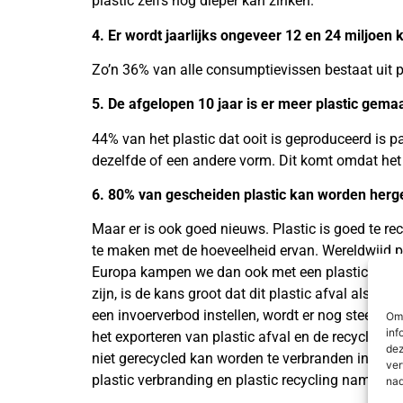
plastic zelfs nog dieper kan zinken.
4. Er wordt jaarlijks ongeveer 12 en 24 miljoen 
Zo’n 36% van alle consumptievissen bestaat uit p
5. De afgelopen 10 jaar is er meer plastic gema
44% van het plastic dat ooit is geproduceerd is p
dezelfde of een andere vorm. Dit komt omdat het 
6. 80% van gescheiden plastic kan worden herg
Maar er is ook goed nieuws. Plastic is goed te re
te maken met de hoeveelheid ervan. Wereldwijd pro
Europa kampen we dan ook met een plastic oversch
zijn, is de kans groot dat dit plastic afval alsno
een invoerverbod instellen, wordt er nog steeds 
Om 
inf
het exporteren van plastic afval en de recyclingca
dez
niet gerecycled kan worden te verbranden in afval
ver
plastic verbranding en plastic recycling namelijk 
nad