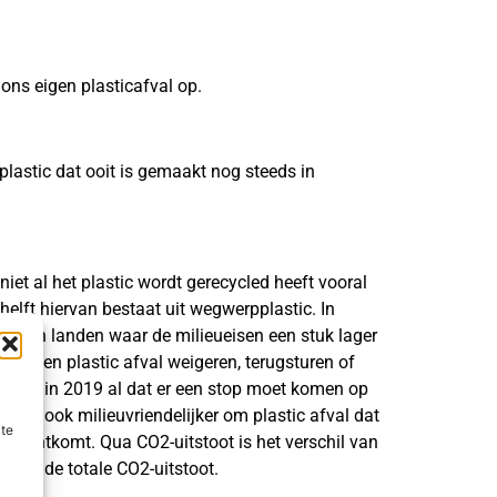
ons eigen plasticafval op.
plastic dat ooit is gemaakt nog steeds in
iet al het plastic wordt gerecycled heeft vooral
elft hiervan bestaat uit wegwerpplastic. In
aar in landen waar de milieueisen een stuk lager
r landen plastic afval weigeren, terugsturen of
n riep in 2019 al dat er een stop moet komen op
t dan ook milieuvriendelijker om plastic afval dat
ite
terechtkomt. Qua CO2-uitstoot is het verschil van
nt van de totale CO2-uitstoot.