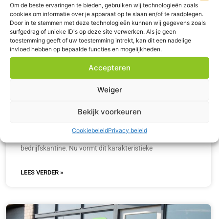
Om de beste ervaringen te bieden, gebruiken wij technologieën zoals
cookies om informatie over je apparaat op te slaan en/of te raadplegen.
Door in te stemmen met deze technologieën kunnen wij gegevens zoals
surfgedrag of unieke ID's op deze site verwerken. Als je geen
toestemming geeft of uw toestemming intrekt, kan dit een nadelige
invloed hebben op bepaalde functies en mogelijkheden.
Accepteren
Weiger
Hoe De Houtloods afvalbeheer
optimaliseert met Wastenet
Bekijk voorkeuren
De Houtloods is gevestigd in een voormalig
Cookiebeleid
Privacy beleid
houtbewerkingsgebouw dat later dienstdeed als
bedrijfskantine. Nu vormt dit karakteristieke
LEES VERDER »