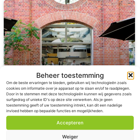
Beheer toestemming
Hoe De Houtloods afvalbeheer
Om de beste ervaringen te bieden, gebruiken wij technologieën zoals
optimaliseert met Wastenet
cookies om informatie over je apparaat op te slaan en/of te raadplegen.
Door in te stemmen met deze technologieën kunnen wij gegevens zoals
surfgedrag of unieke ID's op deze site verwerken. Als je geen
De Houtloods is gevestigd in een voormalig
toestemming geeft of uw toestemming intrekt, kan dit een nadelige
houtbewerkingsgebouw dat later dienstdeed als
invloed hebben op bepaalde functies en mogelijkheden.
bedrijfskantine. Nu vormt dit karakteristieke
Accepteren
LEES VERDER »
Weiger