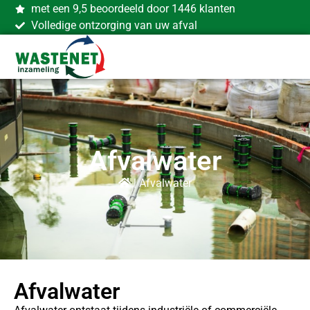
met een 9,5 beoordeeld door 1446 klanten
Volledige ontzorging van uw afval
Afvalwater
|
Afvalwater
Afvalwater