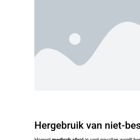
Hergebruik van niet-be
Hoewel
medisch afval
in veel gevallen wordt bes