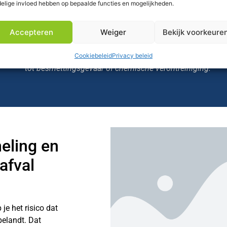
elige invloed hebben op bepaalde functies en mogelijkheden.
Accepteren
Weiger
Bekijk voorkeure
g, maar bijna altijd is een aparte afvoer met specifieke voorschr
Cookiebeleid
Privacy beleid
tot besmettingsgevaar of chemische verontreiniging.
eling en
afval
 je het risico dat
elandt. Dat