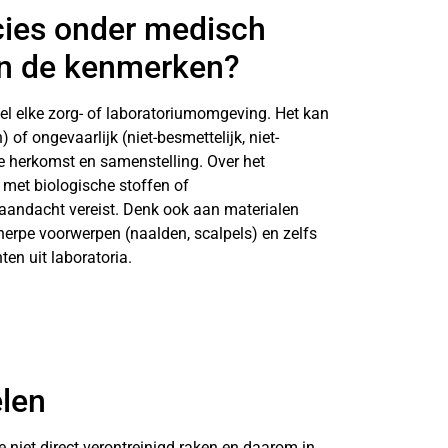
ecies onder medisch
ijn de kenmerken?
wel elke zorg- of laboratoriumomgeving. Het kan
) of ongevaarlijk (niet-besmettelijk, niet-
de herkomst en samenstelling. Over het
 met biologische stoffen of
 aandacht vereist. Denk ook aan materialen
scherpe voorwerpen (naalden, scalpels) en zelfs
ten uit laboratoria.
elen
e niet direct verontreinigd raken en daarom in