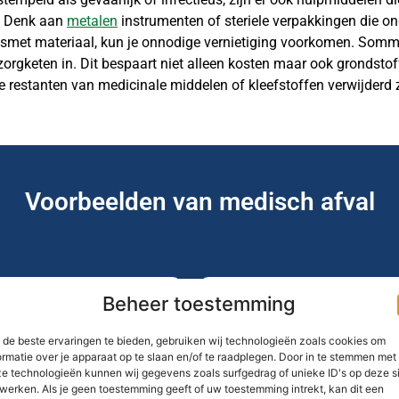
. Denk aan
metalen
instrumenten of steriele verpakkingen die on
esmet materiaal, kun je onnodige vernietiging voorkomen. Som
orgketen in. Dit bespaart niet alleen kosten maar ook grondstoffe
restanten van medicinale middelen of kleefstoffen verwijderd z
Voorbeelden van medisch afval
Beheer toestemming
de beste ervaringen te bieden, gebruiken wij technologieën zoals cookies om
hirurgisch materiaal
3. Farmaceutisch afval
ormatie over je apparaat op te slaan en/of te raadplegen. Door in te stemmen met
e technologieën kunnen wij gegevens zoals surfgedrag of unieke ID's op deze s
ige doeken, gazen,
Verlopen medicijnen,
werken. Als je geen toestemming geeft of uw toestemming intrekt, kan dit een
els.
overgebleven medicijndoosje