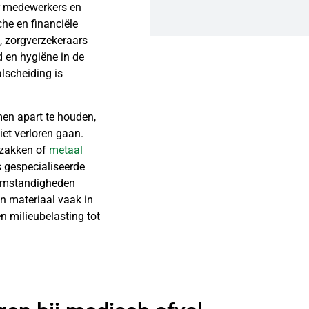
r medewerkers en
che en financiële
, zorgverzekeraars
d en hygiëne in de
lscheiding is
men apart te houden,
iet verloren gaan.
zakken of
metaal
s gespecialiseerde
 omstandigheden
n materiaal vaak in
n milieubelasting tot