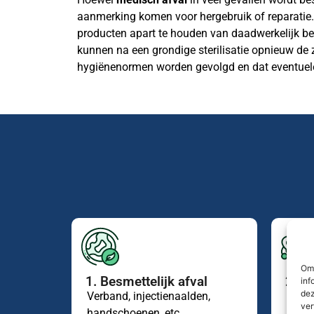
aanmerking komen voor hergebruik of reparatie
producten apart te houden van daadwerkelijk b
kunnen na een grondige sterilisatie opnieuw de z
hygiënenormen worden gevolgd en dat eventuele 
Om 
1. Besmettelijk afval
2. C
inf
dez
Verband, injectienaalden,
Bloed
ver
handschoenen, etc.
scalp