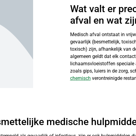
Wat valt er pr
afval en wat z
Medisch afval ontstaat in vrij
gevaarlijk (besmettelijk, toxisch
toxisch) zijn, afhankelijk van 
algemeen geldt dat elk contact
lichaamsvloeistoffen speciale
zoals gips, luiers in de zorg, 
chemisch
verontreinigde restan
smettelijke medische hulpmidd
tempeld als gevaarlijk of infectieus, zijn er ook hulpmiddelen di