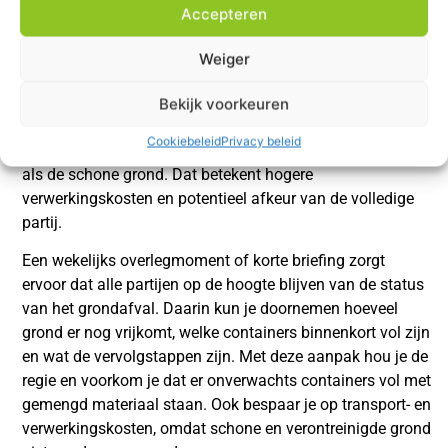
Wanneer je als bedrijf te maken hebt met uiteenlopende
Accepteren
aannemers, machinisten of grondwerkers, is duidelijke
communicatie over
grond
cruciaal. Iedereen op de
Weiger
werkvloer moet weten waar de grond naartoe moet en hoe
ermee om te gaan. Als de projectleider bijvoorbeeld niet
Bekijk voorkeuren
communiceert dat een deel van de grond verontreinigd is,
Cookiebeleid
Privacy beleid
kan het per ongeluk in dezelfde container terechtkomen
als de schone grond. Dat betekent hogere
verwerkingskosten en potentieel afkeur van de volledige
partij.
Een wekelijks overlegmoment of korte briefing zorgt
ervoor dat alle partijen op de hoogte blijven van de status
van het grondafval. Daarin kun je doornemen hoeveel
grond er nog vrijkomt, welke containers binnenkort vol zijn
en wat de vervolgstappen zijn. Met deze aanpak hou je de
regie en voorkom je dat er onverwachts containers vol met
gemengd materiaal staan. Ook bespaar je op transport- en
verwerkingskosten, omdat schone en verontreinigde grond