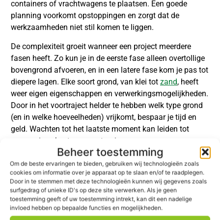
containers of vrachtwagens te plaatsen. Een goede
planning voorkomt opstoppingen en zorgt dat de
werkzaamheden niet stil komen te liggen.
De complexiteit groeit wanneer een project meerdere
fasen heeft. Zo kun je in de eerste fase alleen overtollige
bovengrond afvoeren, en in een latere fase kom je pas tot
diepere lagen. Elke soort grond, van klei tot
zand
, heeft
weer eigen eigenschappen en verwerkingsmogelijkheden.
Door in het voortraject helder te hebben welk type grond
(en in welke hoeveelheden) vrijkomt, bespaar je tijd en
geld. Wachten tot het laatste moment kan leiden tot
onvoorziene kosten en vertraging.
Beheer toestemming
Het belang van goede
Om de beste ervaringen te bieden, gebruiken wij technologieën zoals
cookies om informatie over je apparaat op te slaan en/of te raadplegen.
communicatie op de
Door in te stemmen met deze technologieën kunnen wij gegevens zoals
surfgedrag of unieke ID's op deze site verwerken. Als je geen
werkvloer
toestemming geeft of uw toestemming intrekt, kan dit een nadelige
invloed hebben op bepaalde functies en mogelijkheden.