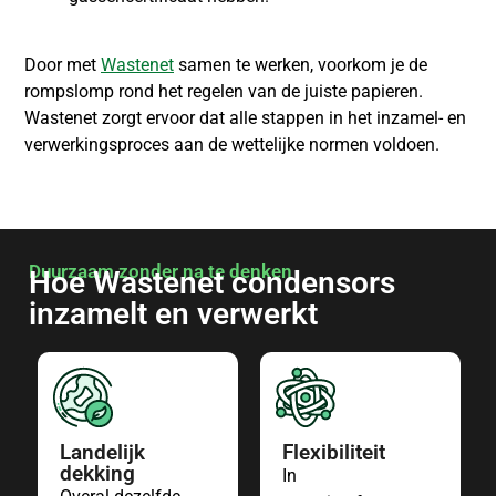
Door met
Wastenet
samen te werken, voorkom je de
rompslomp rond het regelen van de juiste papieren.
Wastenet zorgt ervoor dat alle stappen in het inzamel- en
verwerkingsproces aan de wettelijke normen voldoen.
Duurzaam zonder na te denken
Hoe Wastenet condensors
inzamelt en verwerkt
Landelijk
Flexibiliteit
dekking
In