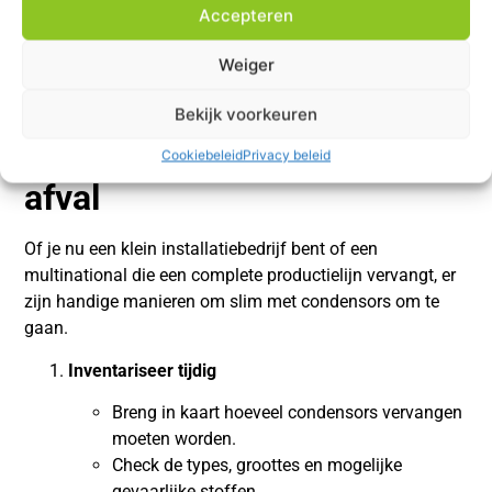
Accepteren
Weiger
Praktische tips voor het
Bekijk voorkeuren
omgaan met condensor-
Cookiebeleid
Privacy beleid
afval
Of je nu een klein installatiebedrijf bent of een
multinational die een complete productielijn vervangt, er
zijn handige manieren om slim met condensors om te
gaan.
Inventariseer tijdig
Breng in kaart hoeveel condensors vervangen
moeten worden.
Check de types, groottes en mogelijke
gevaarlijke stoffen.