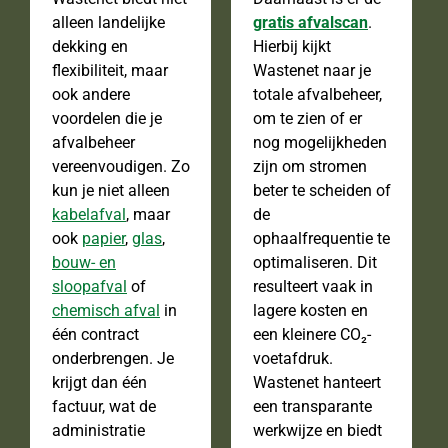
alleen landelijke
gratis afvalscan
.
dekking en
Hierbij kijkt
flexibiliteit, maar
Wastenet naar je
ook andere
totale afvalbeheer,
voordelen die je
om te zien of er
afvalbeheer
nog mogelijkheden
vereenvoudigen. Zo
zijn om stromen
kun je niet alleen
beter te scheiden of
kabelafval
, maar
de
ook
papier
,
glas
,
ophaalfrequentie te
bouw- en
optimaliseren. Dit
sloopafval
of
resulteert vaak in
chemisch afval
in
lagere kosten en
één contract
een kleinere CO₂-
onderbrengen. Je
voetafdruk.
krijgt dan één
Wastenet hanteert
factuur, wat de
een transparante
administratie
werkwijze en biedt