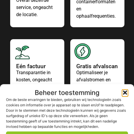
Overal dezelfde
containerformaten
service, ongeacht
en
de locatie.
ophaalfrequenties.
Eén factuur
Gratis afvalscan
Transparantie in
Optimaliseer je
kosten, ongeacht
afvalstromen en
het aantal
bespaar op kosten.
Beheer toestemming
afvalstromen.
Om de beste ervaringen te bieden, gebruiken wij technologieën zoals
cookies om informatie over je apparaat op te slaan en/of te raadplegen.
Door in te stemmen met deze technologieën kunnen wij gegevens zoals
surfgedrag of unieke ID's op deze site verwerken. Als je geen
toestemming geeft of uw toestemming intrekt, kan dit een nadelige
9,5 Beoordeling op basis van 1446 reviews
invloed hebben op bepaalde functies en mogelijkheden.