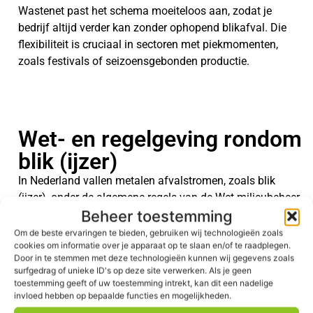
Wastenet past het schema moeiteloos aan, zodat je
bedrijf altijd verder kan zonder ophopend blikafval. Die
flexibiliteit is cruciaal in sectoren met piekmomenten,
zoals festivals of seizoensgebonden productie.
Wet- en regelgeving rondom
blik (ijzer)
In Nederland vallen metalen afvalstromen, zoals blik
(ijzer), onder de algemene regels van de Wet milieubeheer.
Beheer toestemming
Deze wet verplicht bedrijven om hun afval op een
milieuhygiënisch verantwoorde manier te verwerken.
Om de beste ervaringen te bieden, gebruiken wij technologieën zoals
cookies om informatie over je apparaat op te slaan en/of te raadplegen.
Afhankelijk van de inhoud van het blik (bijvoorbeeld
Door in te stemmen met deze technologieën kunnen wij gegevens zoals
oplosmiddelen of verf) kunnen er aanvullende eisen
surfgedrag of unieke ID's op deze site verwerken. Als je geen
gelden. Soms valt sterk vervuild blik onder de noemer
toestemming geeft of uw toestemming intrekt, kan dit een nadelige
invloed hebben op bepaalde functies en mogelijkheden.
‘gevaarlijk afval’. In dat geval moet je voldoen aan strikte