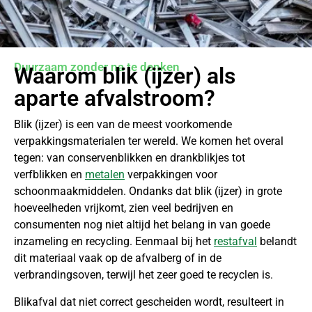
Duurzaam zonder na te denken
Waarom blik (ijzer) als
aparte afvalstroom?
Blik (ijzer) is een van de meest voorkomende
verpakkingsmaterialen ter wereld. We komen het overal
tegen: van conservenblikken en drankblikjes tot
verfblikken en
metalen
verpakkingen voor
schoonmaakmiddelen. Ondanks dat blik (ijzer) in grote
hoeveelheden vrijkomt, zien veel bedrijven en
consumenten nog niet altijd het belang in van goede
inzameling en recycling. Eenmaal bij het
restafval
belandt
dit materiaal vaak op de afvalberg of in de
verbrandingsoven, terwijl het zeer goed te recyclen is.
Blikafval dat niet correct gescheiden wordt, resulteert in