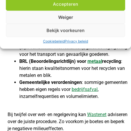
voorschriften voor opslag, transport en verwerking.
Accepteren
Weiger
Bekijk voorkeuren
Relevante bepalingen
ADR-wetgeving
: als je gevaarlijke stoffen vervoert
Cookiebeleid
Privacy beleid
(bijv. verfblikken met restanten), geldt de regelgeving
voor het transport van gevaarlijke goederen.
BRL (Beoordelingsrichtlijn) voor
metaal
recycling
:
hierin staan kwaliteitsnormen voor het recyclen van
metalen en blik.
Gemeentelijke verordeningen
: sommige gemeenten
hebben eigen regels voor
bedrijfsafval
,
inzamelfrequenties en volumelimieten.
Bij twijfel over wet- en regelgeving kan
Wastenet
adviseren
over de juiste procedure. Zo voorkom je boetes en beperk
je negatieve milieueffecten.