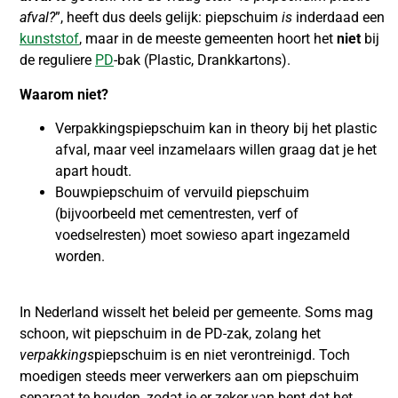
afval?
”, heeft dus deels gelijk: piepschuim
is
inderdaad een
kunststof
, maar in de meeste gemeenten hoort het
niet
bij
de reguliere
PD
-bak (Plastic, Drankkartons).
Waarom niet?
Verpakkingspiepschuim kan in theory bij het plastic
afval, maar veel inzamelaars willen graag dat je het
apart houdt.
Bouwpiepschuim of vervuild piepschuim
(bijvoorbeeld met cementresten, verf of
voedselresten) moet sowieso apart ingezameld
worden.
In Nederland wisselt het beleid per gemeente. Soms mag
schoon, wit piepschuim in de PD-zak, zolang het
verpakkings
piepschuim is en niet verontreinigd. Toch
moedigen steeds meer verwerkers aan om piepschuim
separaat te houden, zodat je er zeker van bent dat het