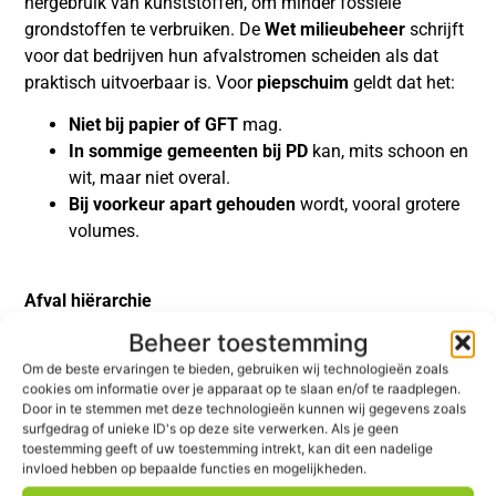
hergebruik van kunststoffen, om minder fossiele
grondstoffen te verbruiken. De
Wet milieubeheer
schrijft
voor dat bedrijven hun afvalstromen scheiden als dat
praktisch uitvoerbaar is. Voor
piepschuim
geldt dat het:
Niet bij papier of GFT
mag.
In sommige gemeenten bij PD
kan, mits schoon en
wit, maar niet overal.
Bij voorkeur apart gehouden
wordt, vooral grotere
volumes.
Afval hiërarchie
Het uitgangspunt in de afvalwetgeving is dat je bruikbare
Beheer toestemming
materialen niet weggooit, maar recycleert of hergebruikt.
Om de beste ervaringen te bieden, gebruiken wij technologieën zoals
Piepschuim leent zich daar uitstekend voor. Vervuild
cookies om informatie over je apparaat op te slaan en/of te raadplegen.
piepschuim dat niet gereinigd kan worden, moet je echter
Door in te stemmen met deze technologieën kunnen wij gegevens zoals
surfgedrag of unieke ID's op deze site verwerken. Als je geen
als
restafval
of
bouw- en sloopafval
inleveren (afhankelijk
toestemming geeft of uw toestemming intrekt, kan dit een nadelige
van de vervuiling).
invloed hebben op bepaalde functies en mogelijkheden.