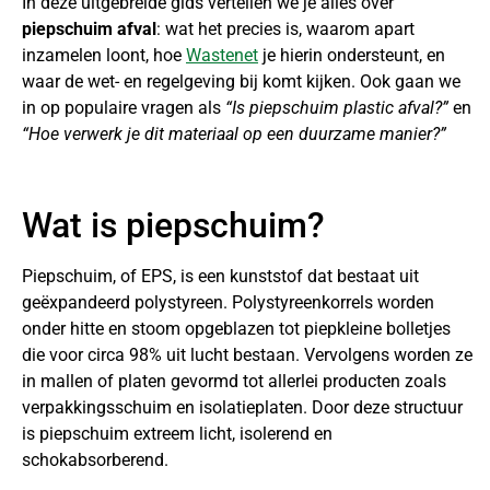
In deze uitgebreide gids vertellen we je alles over
piepschuim afval
: wat het precies is, waarom apart
inzamelen loont, hoe
Wastenet
je hierin ondersteunt, en
waar de wet- en regelgeving bij komt kijken. Ook gaan we
in op populaire vragen als
“Is piepschuim plastic afval?”
en
“Hoe verwerk je dit materiaal op een duurzame manier?”
Wat is piepschuim?
Piepschuim, of EPS, is een kunststof dat bestaat uit
geëxpandeerd polystyreen. Polystyreenkorrels worden
onder hitte en stoom opgeblazen tot piepkleine bolletjes
die voor circa 98% uit lucht bestaan. Vervolgens worden ze
in mallen of platen gevormd tot allerlei producten zoals
verpakkingsschuim en isolatieplaten. Door deze structuur
is piepschuim extreem licht, isolerend en
schokabsorberend.