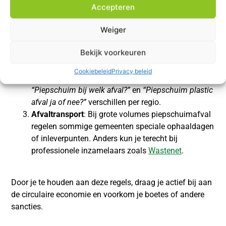
Accepteren
Relevante bepalingen
Weiger
Besluit scheiden
bedrijfsafval
: Hierin staat onder
Bekijk voorkeuren
andere dat waardevolle stromen (zoals kunststoffen)
niet bij het
restafval
mogen als ze te recyclen zijn.
Cookiebeleid
Privacy beleid
Lokale gemeentelijke verordeningen
: De regels voor
“Piepschuim bij welk afval?”
en
“Piepschuim plastic
afval ja of nee?”
verschillen per regio.
Afvaltransport
: Bij grote volumes piepschuimafval
regelen sommige gemeenten speciale ophaaldagen
of inleverpunten. Anders kun je terecht bij
professionele inzamelaars zoals
Wastenet
.
Door je te houden aan deze regels, draag je actief bij aan
de circulaire economie en voorkom je boetes of andere
sancties.