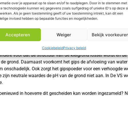
ormatie over je apparaat op te slaan en/of te raadplegen. Door in te stemmen met
e technologieën kunnen wij gegevens zoals surfgedrag of unieke ID's op deze s
werken. Als je geen toestemming geeft of uw toestemming intrekt, kan dit een
elige invloed hebben op bepaalde functies en mogelijkheden.
Accepteren
Weiger
Bekijk voorkeure
eraar
eder worden ingezet, waaronder als meststof en bodemverbeteraa
Cookiebeleid
Privacy beleid
andere voor dat de structuur van de kleigrond losser wordt en d
de grond. Daarnaast voorkomt het gips de afvloeiing van water
 onschadelijk. Ook zorgt het gipspoeder voor een verhoogde w
zijn neutrale waardes de pH van de grond niet aan. In De VS wo
e.
u benieuwd in hoeverre dit gescheiden kan worden ingezameld?