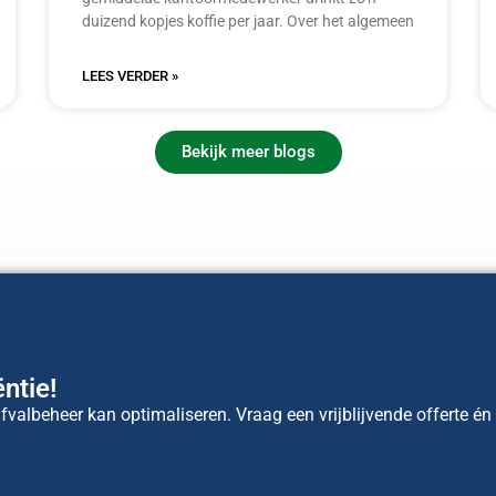
duizend kopjes koffie per jaar. Over het algemeen
LEES VERDER »
Bekijk meer blogs
ntie!
valbeheer kan optimaliseren. Vraag een vrijblijvende offerte én