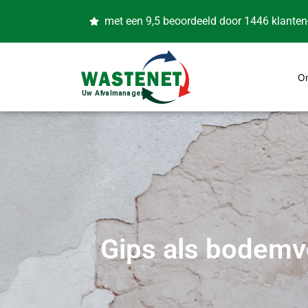
met een 9,5 beoordeeld door 1446 klanten
O
Gips als bodemve