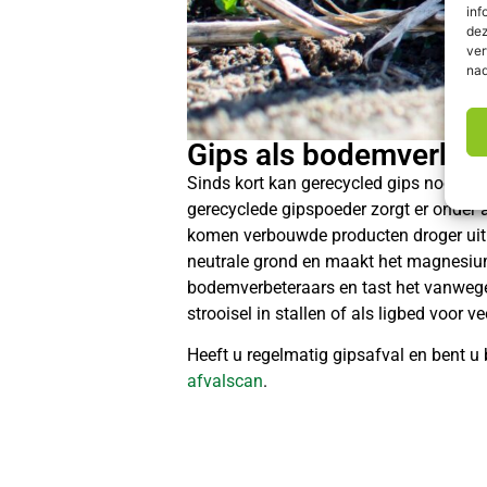
inf
dez
ver
nad
Gips als bodemverbet
Sinds kort kan gerecycled gips nog br
gerecyclede gipspoeder zorgt er onder 
komen verbouwde producten droger uit 
neutrale grond en maakt het magnesium
bodemverbeteraars en tast het vanwege 
strooisel in stallen of als ligbed voor ve
Heeft u regelmatig gipsafval en bent 
afvalscan
.