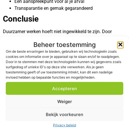
Eén aanspreekpunt voor al je afval
Transparantie en gemak gegarandeerd
Conclusie
Duurzamer werken hoeft niet ingewikkeld te zijn. Door
inzicht te krijgen in de CO2-impact van je afvalstromen
Beheer toestemming
ontdek je snel waar je winst kunt boeken – zowel ecologisch
Om de beste ervaringen te bieden, gebruiken wij technologieën zoals
als economisch.
Wastenet
helpt je op weg met data, advies
cookies om informatie over je apparaat op te slaan en/of te raadplegen.
en praktische oplossingen.
Door in te stemmen met deze technologieën kunnen wij gegevens zoals
surfgedrag of unieke ID's op deze site verwerken. Als je geen
Wastenet: uw afvalmanager
toestemming geeft of uw toestemming intrekt, kan dit een nadelige
invloed hebben op bepaalde functies en mogelijkheden.
Wil je snel de CO2-impact van jouw afvalstromen verlagen?
Accepteren
Neem contact met ons op voor een vrijblijvend en concreet
advies
.
Weiger
Bekijk voorkeuren
Privacy beleid