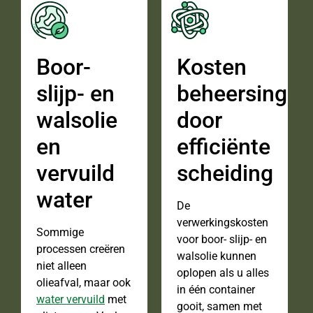
Boor-
Kosten
slijp- en
beheersing
walsolie
door
en
efficiënte
vervuild
scheiding
water
De
verwerkingskosten
Sommige
voor boor- slijp- en
processen creëren
walsolie kunnen
niet alleen
oplopen als u alles
olieafval, maar ook
in één container
water vervuild
met
gooit, samen met