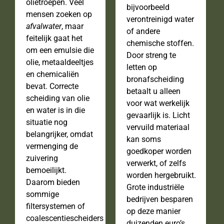
olietroepen. Veel
bijvoorbeeld
mensen zoeken op
verontreinigd water
afvalwater
, maar
of andere
feitelijk gaat het
chemische stoffen.
om een emulsie die
Door streng te
olie, metaaldeeltjes
letten op
en chemicaliën
bronafscheiding
bevat. Correcte
betaalt u alleen
scheiding van olie
voor wat werkelijk
en water is in die
gevaarlijk is. Licht
situatie nog
vervuild materiaal
belangrijker, omdat
kan soms
vermenging de
goedkoper worden
zuivering
verwerkt, of zelfs
bemoeilijkt.
worden hergebruikt.
Daarom bieden
Grote industriële
sommige
bedrijven besparen
filtersystemen of
op deze manier
coalescentiescheiders
duizenden euro’s