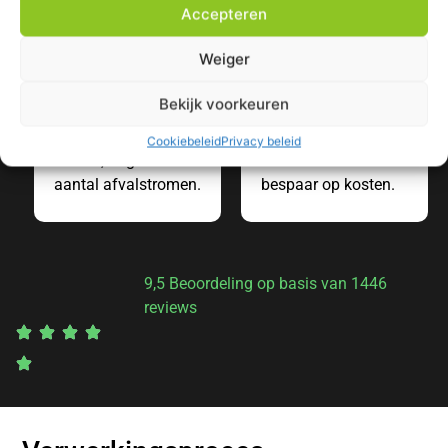
Accepteren
Weiger
Bekijk voorkeuren
Eén factuur
Gratis afvalscan
Transparantie in
Optimaliseer je
Cookiebeleid
Privacy beleid
kosten, ongeacht het
afvalstromen en
aantal afvalstromen.
bespaar op kosten.
9,5 Beoordeling op basis van 1446
reviews