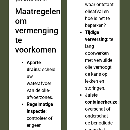
waar ontstaat
Maatregelen
olieafval en
hoe is het te
om
beperken?
vermenging
Tijdige
te
verversing
: te
lang
voorkomen
doorwerken
met vervuilde
Aparte
olie verhoogt
drains
: scheid
de kans op
uw
lekken en
waterafvoer
storingen.
van de olie-
Juiste
afvoerzones.
containerkeuze
:
Regelmatige
overschat of
inspectie
:
onderschat
controleer of
de benodigde
er geen
capaciteit