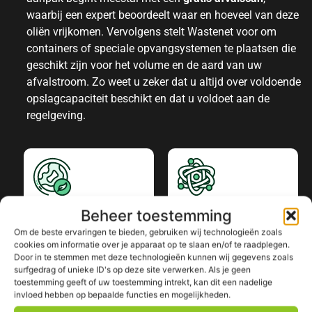
waarbij een expert beoordeelt waar en hoeveel van deze
oliën vrijkomen. Vervolgens stelt Wastenet voor om
containers of speciale opvangsystemen te plaatsen die
geschikt zijn voor het volume en de aard van uw
afvalstroom. Zo weet u zeker dat u altijd over voldoende
opslagcapaciteit beschikt en dat u voldoet aan de
regelgeving.
Landelijk
Flexibiliteit
Beheer toestemming
dekking
In
Om de beste ervaringen te bieden, gebruiken wij technologieën zoals
Overal dezelfde
containerformaten
cookies om informatie over je apparaat op te slaan en/of te raadplegen.
service, ongeacht de
Door in te stemmen met deze technologieën kunnen wij gegevens zoals
en
surfgedrag of unieke ID's op deze site verwerken. Als je geen
locatie.
ophaalfrequenties.
toestemming geeft of uw toestemming intrekt, kan dit een nadelige
invloed hebben op bepaalde functies en mogelijkheden.